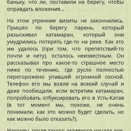
баньку, что ли, поставили на берегу, чтобы
оправдать вложения…
На этом утренние визиты не закончились.
Пришёл по берегу парень, который
разыскивал катамаран, который они
умудрились потерять где-то на реке. Как это
им удалось (при том, что препятствий-то
почти и нету), осталось неизвестным. Он
рассказывал про какое-то страшное место
ниже по течению, где русло полностью
перегорожено упавшей огромной сосной.
Телефон его мы взяли на всякий случай и
даже пообещали, если встретим катамаран,
попробовать отбуксировать его в Усть-Катав
(в тот момент мы, похоже, не очень
понимали, как это можно будет сделать, но
как можно было отказать?).
Наконец, после такого активного начала дня,