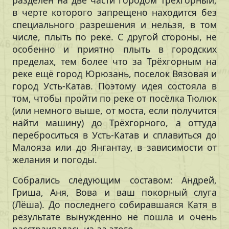
разделен на две части городом Трёхгорный,
в черте которого запрещено находится без
специального разрешения и нельзя, в том
числе, плыть по реке. С другой стороны, не
особенно и приятно плыть в городских
пределах, тем более что за Трёхгорным на
реке ещё город Юрюзань, поселок Вязовая и
город Усть-Катав. Поэтому идея состояла в
том, чтобы пройти по реке от посёлка Тюлюк
(или немного выше, от моста, если получится
найти машину) до Трёхгорного, а оттуда
переброситься в Усть-Катав и сплавиться до
Малояза или до Янгантау, в зависимости от
желания и погоды.
Собрались следующим составом: Андрей,
Гриша, Аня, Вова и ваш покорный слуга
(Лёша). До последнего собиравшаяся Катя в
результате вынужденно не пошла и очень