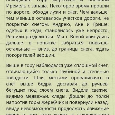
Иремель с запада. Некоторое время прошли
по дороге, обходя лужи и снег. Чем дальше,
тем меньше оставалось участков дороги, не
покрытых снегом. Андрею, Ане и Грише,
одетых в кеды, становилось уже непросто.
Решили разделиться. Мы с Вовой двинулись
дальше в попытке забраться повыше,
остальные — вниз, до границы снега, ждать
покорителей вершин.
Выше в гору наблюдался уже сплошной снег,
отличающийся только глубиной и степенью
твёрдости. Шли, местами проваливаясь в
снег выше бедра, доставая до ручьев,
бегущих под слоем снега. Видели свежие,
видимо медвежьи, следы. Дошли до полки
напротив горы Жеребчик и повернули назад,
ввиду невозможности продолжать движение
вверх и при этом успеть к условленному